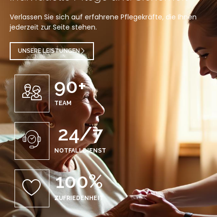
Verlassen Sie sich auf erfahrene Pflegekräfte, die Ihnen
jederzeit zur Seite stehen.
UNSERE LEISTUNGEN
90
+
TEAM
24
/7
NOTFALLDIENST
100
%
ZUFRIEDENHEIT