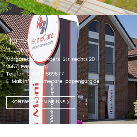
HomeCare
Haus Moni
Margaretha-Meinders-Str. rechts 20
26871 Papenburg
Telefon: 04961 – 669677
E-Mail:
info@homecare-papenburg.de
KONTAKTIEREN SIE UNS