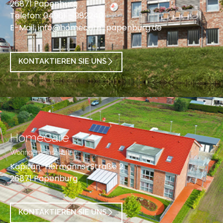
26871 Papenburg
Telefon: 04961 – 982240
E-Mail:
info@homecare-papenburg.de
KONTAKTIEREN SIE UNS
HomeCare
Wohngemeinschaften
Kapitän-Hermanns-Straße 2
26871 Papenburg
KONTAKTIEREN SIE UNS