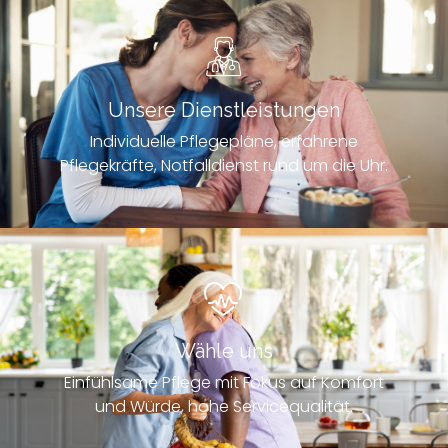
Unsere Dienstleistungen
Individuelle Pflegepläne, erfahrene
Pflegekräfte, Notfalldienst rund um die Uhr.
Wähle uns
Einfühlsame Pflege mit Fokus auf Komfort
und Würde, hohe Servicequalität.